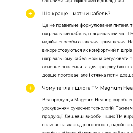
світовими сертифікатами відповідності.
Що краще – мат чи кабель?
Це не правильне формулювання питаня, то
нагрівальний кабель, і нагрівальний мат 
надійні способи опалення приміщення. Наг
використовуються як комфортний підігрів
нагрівальному кабелі можна регулювати п
основне опалення та для прогріву більш хо
довше прогріває, але і стяжка потім довше
Чому тепла підлога ТМ Magnum Heat
Вся продукція Magnum Heating вироблена т
урахуванням сучасних технологій. Таким 
продукції. Дешевші вироби інших ТМ виро
впливає на якість, довговічність, надійніст