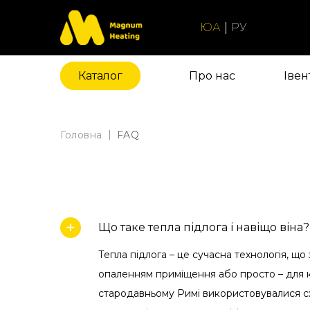
ЮА
РУ
Каталог
Про нас
Iвен
Головна
FAQ
Що таке тепла підлога і навіщо віна?
Тепла підлога – це сучасна технологія, що
опаленням приміщення або просто – для к
стародавньому Римі використовувалися сх