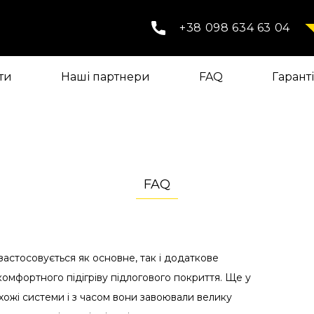
+38 098 634 63 04
ти
Наші партнери
FAQ
Гарант
FAQ
 застосовується як основне, так і додаткове
омфортного підігріву підлогового покриття. Ще у
ожі системи і з часом вони завоювали велику