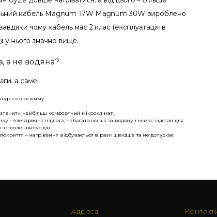
він буде довше нагріватися, а від цього – більше
івальний кабель Magnum 17W Magnum 30W вироблено
 завдяки чому кабель має 2 клас (експлуатація в
ії у нього значно вище.
, а не водяна?
ги, а саме:
атурного режиму.
езпечити найбільш комфортний мікроклімат.
у – електрична підлога, набагато легша за водяну і немає підстав для
затоплення сусідів.
 покриття – нагрівання відбувається в рази швидше та не допускає
Адреса
Контакт