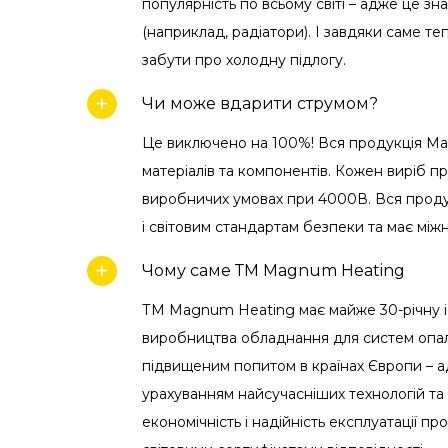
популярність по всьому світі – адже це зн
(наприклад, радіатори). І завдяки саме те
забути про холодну підлогу.
Чи може вдарити струмом?
Це виключено на 100%! Вся продукція Ma
матеріалів та компонентів. Кожен виріб пр
виробничих умовах при 4000В. Вся проду
і світовим стандартам безпеки та має мі
Чому саме ТМ Magnum Heating
ТМ Magnum Heating має майже 30-річну іст
виробництва обладнання для систем опа
підвищеним попитом в країнах Європи – а
урахуванням найсучасніших технологій та
економічність і надійність експлуатації 