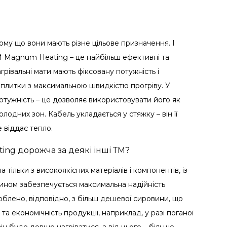
му що вони мають різне цільове призначення. І
ТМ Magnum Heating – це найбільш ефективні та
рівальні мати мають фіксовану потужність і
 плитки з максимальною швидкістю прогріву. У
отужність – це дозволяє використовувати його як
лодних зон. Кабель укладається у стяжку – він її
 віддає тепло.
ing дорожча за деякі інші ТМ?
ільки з високоякісних матеріалів і компонентів, із
чином забезпечується максимальна надійність
блено, відповідно, з більш дешевої сировини, що
ь та економічність продукції, наприклад, у разі поганої