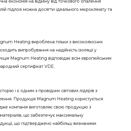
ачна економія на відміну від точкового опалення
плій підлозі можна досягти ідеального мікроклімату та
gnum Heating вироблена тільки з високоякісних
оходить випробування на надійність ізоляції у
кція Magnum Heating відповідає всім європейським
жнародний сертифікат VDE.
орію і є одним з провідних світових лідерів з
лення. Продукція Magnum Heating користується
дже компанія виготовляє свою продукцію з
 матеріалів, що забезпечує максимальну
продукції, що підтверджено найбільш визнаними