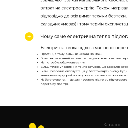
зовнішньої ізоляції нагрівального кабелю, 
витрат на електроенергію. Також, нагр
відповідно до всіх вимог техніки безпеки,
складних умовах) і тому термін експлуатац
Чому саме електрична тепла підлога
Електрична тепла підлога має певні перева
Простий, а тому більш дешевий монтаж.
Більш економічний варіант за рахунок контролю темпер
Не потребує обслуговування
Більш точне управління температурою, що дозволяє заб
Більш безпечна експлуатація у багатоквартирному будинк
хвилювань що у разі пошкодження системи може статися 
Набагато економніше для простого підігріву підлогового
перегріву повітря.
Каталог