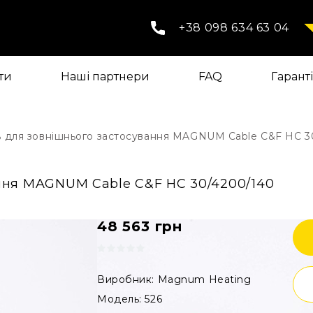
+38 098 634 63 04
ти
Наші партнери
FAQ
Гарант
 для зовнішнього застосування MAGNUM Cable C&F HC 3
ння MAGNUM Cable C&F HC 30/4200/140
48 563
грн
Виробник: Magnum Heating
Модель: 526