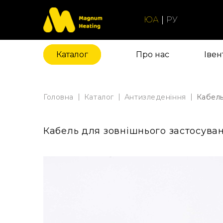
ЮА
РУ
Каталог
Про нас
Iвен
Головна
Каталог
Антизледеніння
Кабель
Кабель для зовнішнього застосува