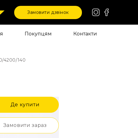
Замовити дзвінок
ія
Покупцям
Контакти
0/4200/140
Де купити
Замовити зараз