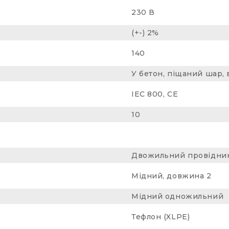
230 В
(+-) 2%
140
У бетон, піщаний шар,
IEC 800, CE
10
Двожильний провідник
Мідний, довжина 2
Мідний одножильний
Тефлон (XLPE)