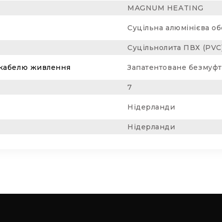
MAGNUM HEATING
Суцільна алюмінієва о
Суцільнолита ПВХ (PVC)
і кабелю живлення
Запатентоване безмуф
7
Нідерланди
Нідерланди