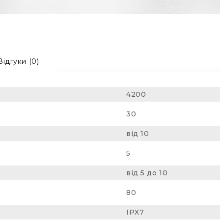
Відгуки (0)
4200
30
від 10
5
від 5 до 10
80
IPX7