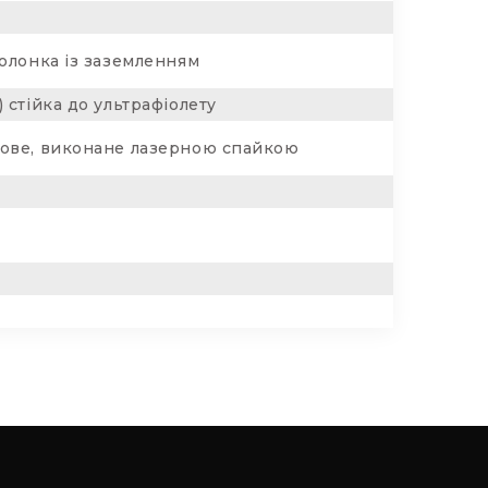
болонка із заземленням
 стійка до ультрафіолету
тове, виконане лазерною спайкою