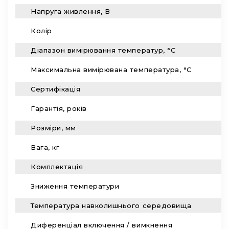
Напруга живлення, В
2
Колір
R
Діапазон вимірювання температур, °С
5
Максимальна вимірювана температура, °С
+
Сертифікація
C
Гарантія, років
2
Розміри, мм
8
Вага, кг
2
Комплектація
Т
Зниження температури
А
Температура навколишнього середовища
0
Диференціал включення / вимкнення
С