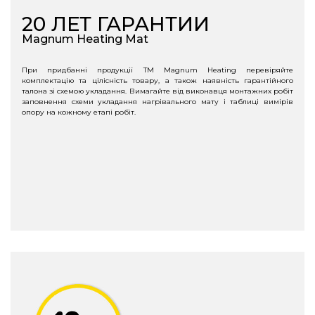
20
ЛЕТ ГАРАНТИИ
Magnum Heating Mat
При придбанні продукції ТМ Magnum Heating перевіряйте
комплектацію та цілісність товару, а також наявність гарантійного
талона зі схемою укладання. Вимагайте від виконавця монтажних робіт
заповнення схеми укладання нагрівального мату і таблиці вимірів
опору на кожному етапі робіт.