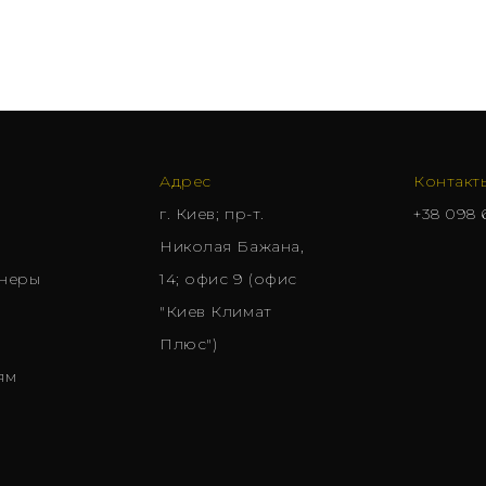
Адрес
Контакт
г. Киев; пр-т.
+38 098 
Николая Бажана,
неры
14; офис 9 (офис
"Киев Климат
Плюс")
ям