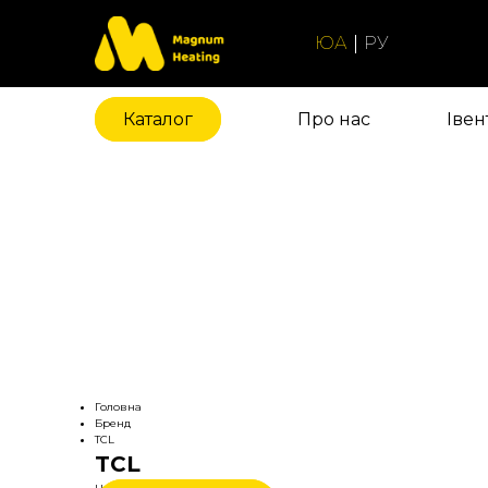
ЮА
РУ
Каталог
Про нас
Iвен
Головна
Бренд
TCL
TCL