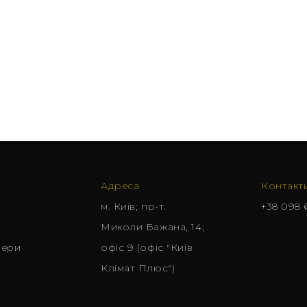
Адреса
Контакт
м. Київ; пр-т.
+38 098 
Миколи Бажана, 14;
нери
офіс 9 (офіс "Київ
Клімат Плюс")