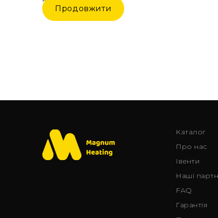
Немає жодного товару.
Продовжити
Каталог
Про нас
Iвенти
Наші парт
FAQ
Гарантія